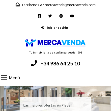
Escríbenos a :
mercavenda@mercavenda.com
Iniciar sesión
Tu inmobiliaria de confianza desde 1998
+34 986 64 25 10
Menú
Las mejores ofertas en Pisos
Casa en el Condado Paradanta
Pisos en Ponteareas