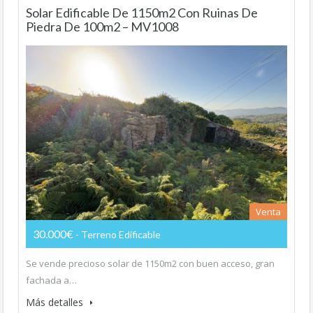
Solar Edificable De 1150m2 Con Ruinas De
Piedra De 100m2 – MV1008
Venta
30.000€
- Terreno Edificable
Se vende precioso solar de 1150m2 con buen acceso, gran
fachada a…
Más detalles