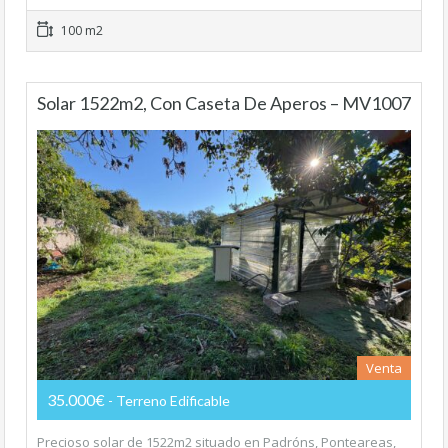
100 m2
Solar 1522m2, Con Caseta De Aperos – MV1007
Venta
35.000€
- Terreno Edificable
Precioso solar de 1522m2 situado en Padróns, Ponteareas,