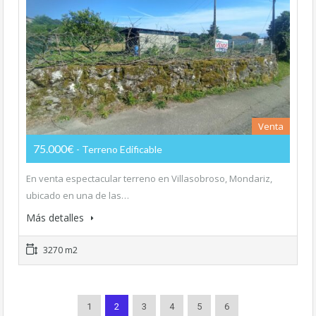
Venta
75.000€
- Terreno Edificable
En venta espectacular terreno en Villasobroso, Mondariz,
ubicado en una de las…
Más detalles
3270 m2
1
2
3
4
5
6