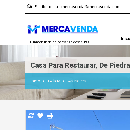
Escríbenos a :
mercavenda@mercavenda.com
Inici
Tu inmobiliaria de confianza desde 1998
Casa Para Restaurar, De Piedr
Inicio
Galicia
As Neves