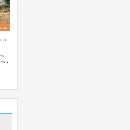
enta
cela
 As
les