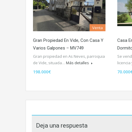
Venta
Gran Propiedad En Vide, Con Casa Y
Casa E
Varios Galpones – MV749
Dormito
Gran propiedad en As Neves, parroquia
Se vend
de Vide, situada…
Más detalles
licencia
198.000€
70.000
Deja una respuesta