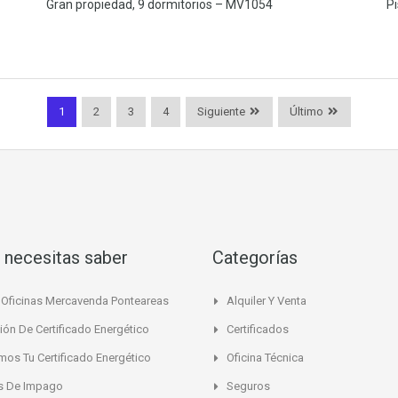
Gran propiedad, 9 dormitorios – MV1054
Pi
1
2
3
4
Siguiente
Último
 necesitas saber
Categorías
Oficinas Mercavenda Ponteareas
Alquiler Y Venta
ión De Certificado Energético
Certificados
mos Tu Certificado Energético
Oficina Técnica
s De Impago
Seguros