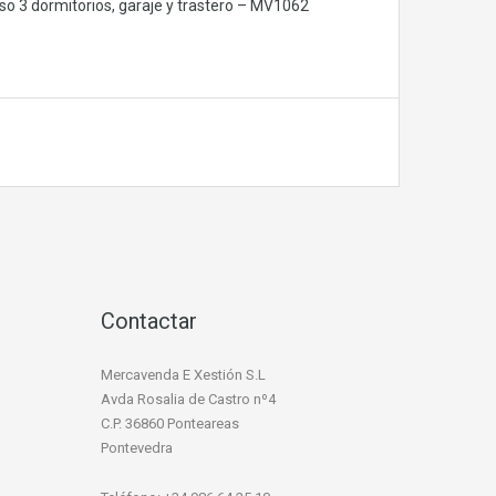
so 3 dormitorios, garaje y trastero – MV1062
Contactar
Mercavenda E Xestión S.L
Avda Rosalia de Castro nº4
C.P. 36860 Ponteareas
Pontevedra