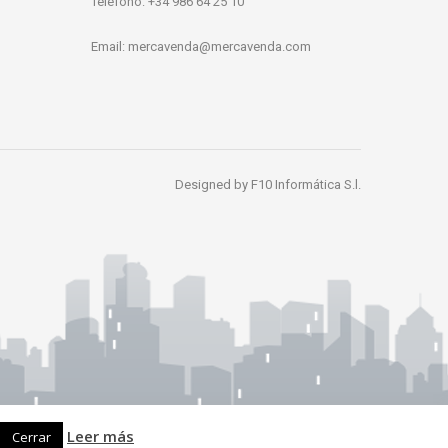
Teléfono: +34 986 64 25 10
Email:
mercavenda@mercavenda.com
Designed by
F10 Informática S.l.
Leer más
Cerrar