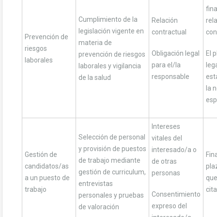
fin
Cumplimiento de la
Relación
rel
legislación vigente en
contractual
con
Prevención de
materia de
riesgos
Obligación legal
El 
prevención de riesgos
laborales
para el/la
leg
laborales y vigilancia
responsable
est
de la salud
la 
esp
Intereses
Selección de personal
vitales del
y provisión de puestos
interesado/a o
Gestión de
Fin
de trabajo mediante
de otras
candidatos/as
pla
gestión de curriculum,
personas
a un puesto de
que
entrevistas
trabajo
cita
Consentimiento
personales y pruebas
expreso del
de valoración