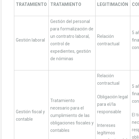
TRATAMIENTO
TRATAMIENTO
LEGITIMACIÓN
CO
Gestión del personal
para formalización de
5 a
un contratro laboral,
Relación
Gestión laboral
fin
control de
contractual
con
expedientes, gestión
de nóminas
Relación
contractual
5 a
fin
Obligación legal
Tratamiento
con
para el/la
necesario para el
Gestión fiscal y
responsable
El 
cumplimiento de las
contable
nec
obligaciones fiscales y
Intereses
res
contables
legítimos
obl