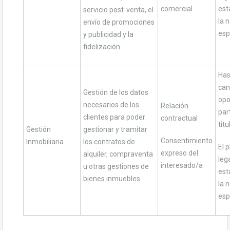
comercial
est
servicio post-venta, el
la 
envío de promociones
esp
y publicidad y la
fidelización.
Has
can
Gestión de los datos
opo
necesarios de los
Relación
par
clientes para poder
contractual
titu
Gestión
gestionar y tramitar
Consentimiento
Inmobiliaria
los contratos de
El 
expreso del
alquiler, compraventa
leg
interesado/a
u otras gestiones de
est
bienes inmuebles
la 
esp