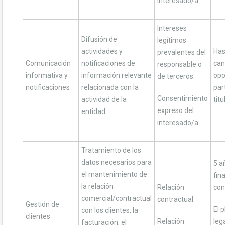
interesado/a
Intereses
Difusión de
legítimos
actividades y
Has
prevalentes del
Comunicación
notificaciones de
can
responsable o
informativa y
información relevante
opo
de terceros
notificaciones
relacionada con la
par
Consentimiento
actividad de la
titu
expreso del
entidad
interesado/a
Tratamiento de los
datos necesarios para
5 a
el mantenimiento de
fin
la relación
Relación
con
comercial/contractual
contractual
Gestión de
El 
con los clientes, la
clientes
Relación
leg
facturación, el