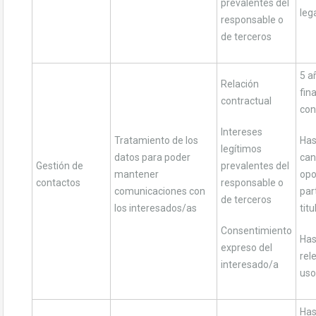
prevalentes del
leg
responsable o
de terceros
5 a
Relación
fin
contractual
con
Intereses
Tratamiento de los
Has
legítimos
datos para poder
can
Gestión de
prevalentes del
mantener
opo
contactos
responsable o
comunicaciones con
par
de terceros
los interesados/as
titu
Consentimiento
Has
expreso del
rel
interesado/a
uso
Has