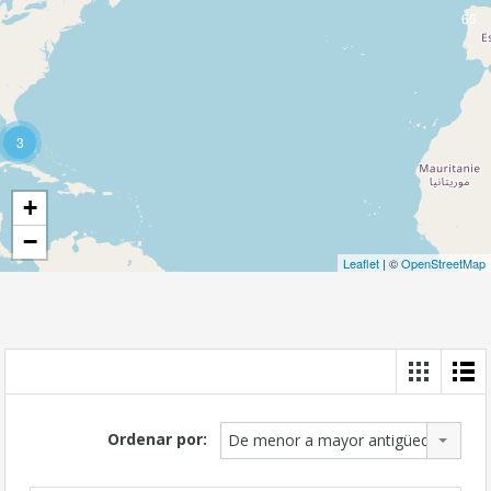
65
3
+
−
Leaflet
| ©
OpenStreetMap
Ordenar por:
De menor a mayor antigüedad