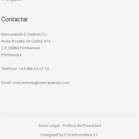
Contactar
Mercavenda E Xestión S.L
Avda Rosalia de Castro nº4
C.P. 36860 Ponteareas
Pontevedra
Teléfono: +34 986 64 25 10
Email:
mercavenda@mercavenda.com
Aviso Legal
-
Política de Privacidad
Designed by
F10 Informática S.l.