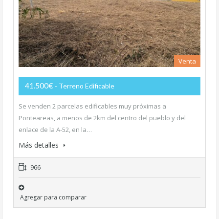
Venta
41.500€
- Terreno Edificable
Se venden 2 parcelas edificables muy próximas a
Ponteareas, a menos de 2km del centro del pueblo y del
enlace de la A-52, en la…
Más detalles
966
Agregar para comparar