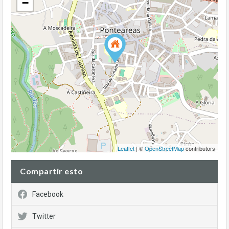
−
Leaflet
| ©
OpenStreetMap
contributors
Compartir esto
Facebook
Twitter