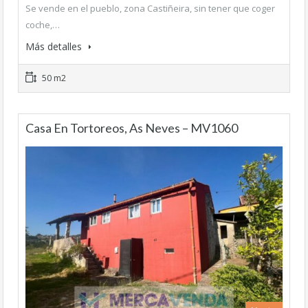
Se vende en el pueblo, zona Castiñeira, sin tener que coger
coche,…
Más detalles
50 m2
Casa En Tortoreos, As Neves – MV1060