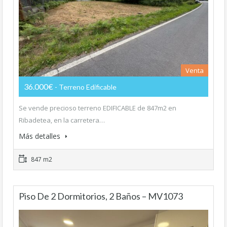
Venta
36.000€
- Terreno Edificable
Se vende precioso terreno EDIFICABLE de 847m2 en
Ribadetea, en la carretera…
Más detalles
847 m2
Piso De 2 Dormitorios, 2 Baños – MV1073