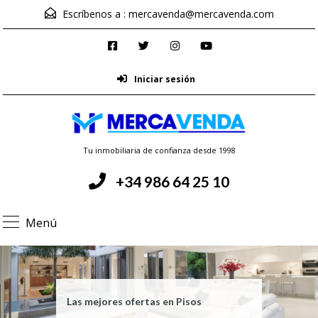
Escríbenos a :
mercavenda@mercavenda.com
Iniciar sesión
Tu inmobiliaria de confianza desde 1998
+34 986 64 25 10
Menú
Las mejores ofertas en Pisos
Casa en el Condado Paradanta
Pisos en Ponteareas