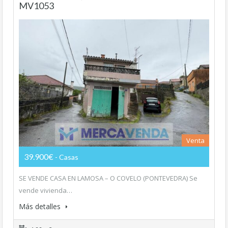
MV1053
Venta
39.900€
- Casas
SE VENDE CASA EN LAMOSA – O COVELO (PONTEVEDRA) Se
vende vivienda…
Más detalles